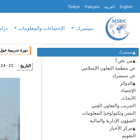
English
العربية
Français
Türkçe
سيسرك
الإحصاءات والمعلومات
دراس
دورة تدريبية حول
سيسرك
من نحن؟
22 - 24 مارس 2012
التاريخ :
عن منظمة التعاون الإسلامي
عن سيسرك
الدوائر
الإحصاء
الأبحاث
التدريب والتعاون الفني
النشر وتكنولوجيا المعلومات
الشؤون الإدارية والمالية
مركز الأخبار
التقويم