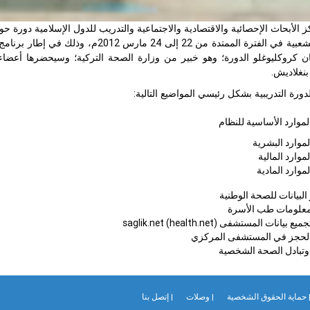
الأبحاث الإحصائية والاقتصادية والاجتماعية والتدريب للدول الإسلامية دورة 
بنغلاديش الشعبية في الفترة الممتدة من
ان كروكليوغلو الدورة؛ وهو خبير من وزارة الصحة التركية؛ وسيحضرها أعضاء 
نغلاديش.
رة التدريبية بشكل رئيسي المواضيع التالية:
الموارد الأساسية للنظام
لموارد البشرية
لموارد المالية
لموارد المادية
 البيانات للصحة الوطنية
معلومات طب الأسرة
 بيانات المستشفى (saglik.net (health.net
الحجز في المستشفى المركزي
تبادل الصحة الشخصية
 حماية الحقوق الشخصية
| وصلات
| إتصل بنا