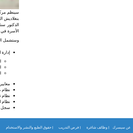
سينظم مركز 
الدكتور سن
الأسرة في ب
وستشمل الدو
إدارة 
ا
ا
ا
معايير
نظام 
نظام تجميع
نظام 
سجل و
عن سيسرك
| وظائف شاغرة
| فرص التدريب
| حقوق الطبع والنشر والاستخدام
|