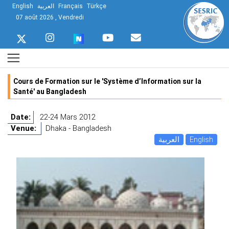
English
العربية
Français
Türkçe
07 août 2026 , Vendredi
Cours de Formation sur le 'Système d’Information sur la
Santé' au Bangladesh
Date:
22-24 Mars 2012
Venue:
Dhaka - Bangladesh
العربية
English