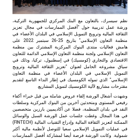
نظم سيسرك، بالتعاون مع البنك المركزي للجمهورية التركية،
ورشة عمل تدريبية حول "أفضل الممارسات في مجال تعزيز
الثقافة المالية وترويج التمويل الإسلامي في البلدان الأعضاء في
منظمة التعاون الإسلامي" بتاريخ 25-26 سبتمبر 2022 على
هامش فعاليات منتدى البنوك المركزية المشترك بين منظمة
التعاون الإسلامي ولجنة منظمة التعاون الإسلامي الدائمة للتعاون
الاقتصادي والتجاري (كومسيك) في إسطنبول، تركيا، وذلك في
سياق مشروعه الحامل لعنوان "تعزيز الثقافة المالية وترويج
التمويل الإسلامي في البلدان الأعضاء في منظمة التعاون
الإسلامي" الذي تموله الكومسيك في إطار النداء التاسع لتقديم
مقترحات مشاريع لآلية الكومسيك لتمويل المشاريع.
وشهدت أشغال الورشة إلقاء عروض شاملة من قبل خبراء أكفاء
رفيعي المستوى ومتحدثين آخرين من البنوك المركزية وسلطات
النقد في بلدان المنظمة، فضلا عن أكاديميين بارزين متخصصين
في هذا المجال. وغطت جلسات عمل الورشة السبل والوسائل
الممكنة لتعزيز الثقافة المالية وإدراج التقنيات المالية (
FINTECH
)
في عمليات التمويل الإسلامي سعيا للتوصل لأنظمة مالية أكثر
شمولية. وكانت الورشة فرصة أيضا لمشاركة أفضل الممارسات