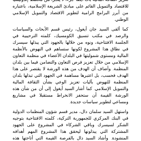
للاقتصاد والتمويل القائم على مبادئ الشريعة الإسلامية، باعتباره
من أبرز البرامج الرامية لتطوير الاقتصاد والتمويل الإسلامي
الوطني.
كما ألقى السيد جان أيغول، رئيس قسم الأبحاث والسياسات
والرصد في مكتب تنسيق الكومسيك، كلمته الترحيبية في
الجلسة الافتتاحية، ونوه من خلالها بالجهود التي يبذلها سيسرك
في نطاق هذا المشروع لكونها ستساهم في النهوض بالأنظمة
المالية ومستوى شموليتها في البلدان الأعضاء في منظمة التعاون
الإسلامي من خلال تعزيز فرص التعاون والتضامن فيما بين بلدان
المنظمة. وأضاف أن الهدف من هذه الورشة لا يقتصر على هذا
الهدف فحسب، بل اعتبرها مساهمة في الجهود التي تبذلها بلدان
المنظمة للنهوض بآليات تعزيز الوعي بشأن الثقافة المالية
والتمويل الإسلامي. كما أشار السيد أيغول إلى أن من شأن هذه
الورشة القيمة أن ستحفز الانخراط مستقبلا في مشاريع
ومساعي لتطوير سياسات جديدة.
واستهل السيد سلمان دال، مدير قسم شؤون المنظمات الدولية
في البنك المركزي للجمهورية التركية، كلمته الافتتاحية بتوجيه
الشكر لسيسرك وباقي الشركاء في المشروع على الجهود
المشتركة التي يبذلونها ليحقق هذا المشروع المهم أهدافه
المنشودة. وأشاد السيد دال بالفرصة القيمة التي أتاحتها هذه