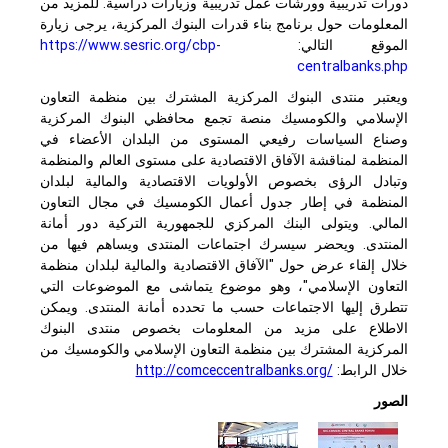
دورات تدريبية وورشات عمل تدريبية وزيارات دراسية. للمزيد من
المعلومات حول برنامج بناء قدرات البنوك المركزية، يرجى زيارة
الموقع التالي:
https://www.sesric.org/cbp-
centralbanks.php
ويعتبر منتدى البنوك المركزية المشترك بين منظمة التعاون
الإسلامي والكومسيك منصة تجمع محافظي البنوك المركزية
وصناع السياسات رفيعي المستوى من البلدان الأعضاء في
المنظمة لمناقشة الآفاق الاقتصادية على مستوى العالم والمنظمة
وتبادل الرؤى بخصوص الأولويات الاقتصادية والمالية لبلدان
المنظمة في إطار جدول أعمال الكومسيك في مجال التعاون
المالي. ويتولى البنك المركزي للجمهورية التركية دور أمانة
المنتدى. ويحضر سيسرك اجتماعات المنتدى ويساهم فيها من
خلال إلقاء عرض حول "الآفاق الاقتصادية والمالية لبلدان منظمة
التعاون الإسلامي"، وهو موضوع يتماشى مع الموضوعات التي
تتطرق إليها الاجتماعات حسب ما تحدده أمانة المنتدى.
ويمكن
الاطلاع على مزيد من المعلومات بخصوص منتدى البنوك
المركزية المشترك بين منظمة التعاون الإسلامي والكومسيك من
خلال الرابط:
http://comceccentralbanks.org/
الصور