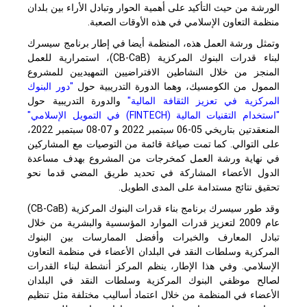
الورشة من حيث التأكيد على أهمية الحوار وتبادل الأراء بين بلدان
منظمة التعاون الإسلامي في هذه الأوقات الصعبة.
وتمثل ورشة العمل هذه، المنظمة أيضا في إطار برنامج سيسرك
لبناء قدرات البنوك المركزية (
CB-CaB
)، استمرارية للعمل
المنجز من خلال النشاطين الافتراضيين التمهيديين للمشروع
الممول من الكومسيك، وهما الدورة التدريبية حول
"دور البنوك
المركزية في تعزيز الثقافة المالية"
والدورة التدريبية حول
"استخدام التقنيات المالية (
FINTECH
) في التمويل الإسلامي
"
المنعقدتين بتاريخي 05-06 سبتمبر 2022 و 07-08 سبتمبر 2022،
على التوالي. كما تمت صياغة قائمة من التوصيات مع المشاركين
في نهاية ورشة العمل كمخرجات من المشروع بهدف مساعدة
الدول الأعضاء المشاركة في تحديد طريق المضي قدما نحو
تحقيق نتائج مستدامة على المدى الطويل.
وقد طور سيسرك برنامج بناء قدرات البنوك المركزية (
CB-CaB
)
عام 2009 لتعزيز قدرات الموارد المؤسسية والبشرية من خلال
تبادل المعارف والخبرات وأفضل الممارسات بين البنوك
المركزية وسلطات النقد في البلدان الأعضاء في منظمة التعاون
الإسلامي. وفي هذا الإطار، ينظم المركز أنشطة لبناء القدرات
لصالح موظفي البنوك المركزية وسلطات النقد في البلدان
الأعضاء في المنظمة من خلال اعتماد أساليب مختلفة مثل تنظيم