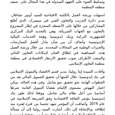
وتسليط الضوء على الجهود المبذولة في هذا المجال على صعيد
منطقة المنظمة.
استهلت ورشة العمل بالكلمة الافتتاحية للسيد أونور تشاغلار،
مدير دائرة التدريب والتعاون الفني في سيسرك، الذي أطلع
المشاركين من خلالها على الأنشطة المنجزة في إطار المشروع
بالتعاون مع الجهات الشريكة، وهي بالتحديد البنك المركزي
للجمهورية التركية وبنك إندونيسيا وهيئة الخدمات المالية
الإندونيسية. وأضاف أن من شأن تبادل أفضل الممارسات
والخبرات الوطنية في المجالات المحددة، من خلال ورشة العمل
هذه، المساهمة في إطلاق العنان لإمكانات التعاون الثنائي
والمتعدد الأطراف صوب تحقيق الازدهار الاقتصادي في منطقة
منظمة التعاون الإسلامي.
وأفادت السيدة إيتا رولينا، مدير قسم الاقتصاد والتمويل الإسلامي
في بنك إندونيسيا، خلال كلمتها أن تحقيق الشمول المالي يعد من
الخطوات الهامة نحو تحقيق نمو شامل. وفي هذه الحالة، يمكن
اعتبار النهوض بمستوى الإلمام بقضايا التمويل العامة شرطا
أساسيا من أجل نظام مالي شامل، ووفقا لذلك طور بنك
إندونيسيا مؤشر الثقافة الاقتصادية وفق الشريعة الإسلامية في
عام 2019. وأضافت أن المؤشر شهد تحسنا من فترة لفترة منذ
إطلاقه. وبالإضافة إلى ذلك، أشارت السيد رولينا إلى أن مسألة
تعزيز الثقافة المالية بات أيضا جزءا لا يتجزأ من مخطط إندونيسيا