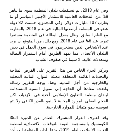
وفي عام 2018، لم تستقطب بلدان المنظمة سوى ما يناهز
8% من التدفقات العالمية للاستثمار الأجنبي المباشر أو ما
يقارب 107 مليارات دولار. وفي المجموع، حسنت 32 دولة
عضو في المنظمة أرصدتها المالية في عام 2018، بالمقارنة
مع العام السابق. وظل معدل البطالة في المنظمة مستقرا
تقريبا عند 6% في عام 2018. ومع ذلك، من المتوقع أن يزيد
عدد الأشخاص الذين سينخرطون في سوق العمل في بعض
البلدان الأعضاء، مما يمهد الطريق أمام استمرار البطالة
وبمعدلات عالية، لا سيما في صفوف الشباب.
ويركز الجزء الخاص من هذا التقرير على الفرص المتاحة
والتحديات القائمة المتعلقة بتعبئة الموارد المالية المحلية
والخارجية من أجل التنمية. وهنا، يوجه التقرير رسالة
واضحة مفادها أن الحاجة إلى تمويل التنمية المستدامة
لبلدان منظمة التعاون الإسلامي آخذة في الازدياد، لكن
الحجم الفعلي للموارد المحلية لا ينمو بالقدر الكافي ولا يتم
تعويضه بنمو متماثل للموارد الخارجية.
وقد اعترف القرار المشترك الصادر عن الدورة الـ35
للكومسيك بالمساهمة القيمة للتوقعات الاقتصادية لمنظمة
التعاون الإسلامي لعام 2019، ودعا بلدان المنظمة إلى أخذ