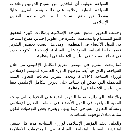
السياحة الدولية، أي الوافدين من السياح الدوليين وعائدات
السياحة الدولية. وعلاوة على ذلك، يقدم التقرير تحليلا
مفصلا عن وضع السياحة البينية في منظمة التعاون
الإسلامي.
وحسب التقرير "تتمتع السیاحة الإسلامیة بإمکانات کبیرة لتحقيق
النمو المستدام والمساهمة الکبیرة في تطویر إجمالي قطاع السیاحة
في الدول الأعضاء في المنظمة". وفي هذا الصدد، يخصص التقرير
قسما خاصا لتسليط الضوء على "السياحة الإسلامية"، كتوجه جديد
في قطاع السياحة في البلدان الأعضاء في المنظمة.
كما يبحث التقرير في موضوع تعزيز التكامل الإقليمي من خلال
السياحة، والذي هو أيضا موضوع الدورة العاشرة للمؤتمر الإسلامي
لوزراء السياحة (ICTM). ويحدد التقرير مجالات التعاون الستة
المحتملة التي يمكن أن تساعد على تعزيز التكامل الإقليمي فيما
بين البلدان الأعضاء في المنظمة.
وبالإضافة إلى ذلك، يسلط التقرير الضوء على التحديات التي تواجه
التنمية السياحية في الدول الأعضاء في منظمة التعاون الإسلامي
ومسألة التعاون السياحي فيما بينها، ويقترح بعض التوصيات لتكون
بمثابة مبادئ توجيهية للسياسات.
وللعلم، يعقد المؤتمر الإسلامي لوزراء السياحة مرة كل سنتين
لمناقشة القضايا المتعلقة بالسياحة في المجتمعات الإسلامية