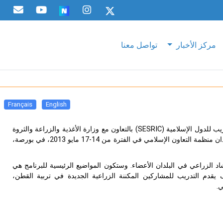
مركز الأخبار
تواصل معنا
Français
English
في إطار برنامج OIC-VET، سينظم مركز الأبحاث الإحصائية والاقتصادية والاجتماعية والتدريب للدول الإسلامية (SESRIC) بالتعاون مع وزارة الأغذية والزراعة والثروة
الحيوانية لتركيا والبنك الإسلامي للتنمية، برنامجا تدريبيا لأجل عمال الإرشاد الزراعي في بلدان منظمة التعاون الإسلامي في الفترة من 14-17 مايو 2013، في بورصة،
د الزراعي في البلدان الأعضاء. وستكون المواضيع الرئيسية للبرنامج هي
 يقدم التدريب للمشاركين المكننة الزراعية الجديدة في تربية القطن،
ي.