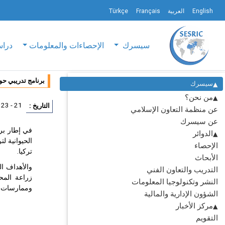
English
العربية
Français
Türkçe
سيسرك
الإحصاءات والمعلومات
دراس
برنامج تدريبي حو
سيسرك
من نحن؟
21 - 23 مايو 2013
التاريخ :
عن منظمة التعاون الإسلامي
عن سيسرك
الدوائر
الإحصاء
تركيا.
الأبحاث
والأهداف ال
التدريب والتعاون الفني
زراعة المح
النشر وتكنولوجيا المعلومات
وممارسات ال
الشؤون الإدارية والمالية
مركز الأخبار
التقويم