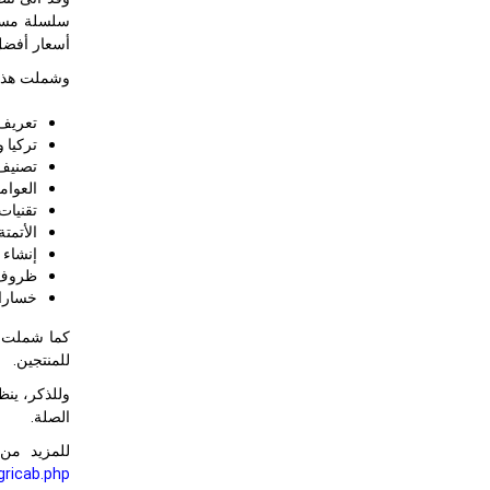
سلسلة مستود
أسعار أفضل
وشملت هذه ا
تعريف 
تركيا و
تصنيف 
العوامل
تقنيات 
الأتمت
إنشاء 
ظروف 
خسارات
كما شملت ال
للمنتجين.
وللذكر، ين
الصلة.
للمزيد من 
gricab.php