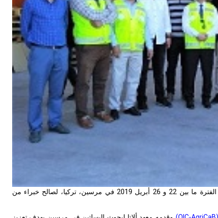
نظم سيسرك دورة تدريبية حول تصميم وهندسة مستودعات التبريد والدفيئات المائية في الفترة ما بين 22 و 26 أبريل 2019 في مرسين، تركيا، لصالح خبراء من
OIC-AgriCaB
)
وقدمه معهد ألاتا لبحوث البساتين في مرسين بهدف تعزيز