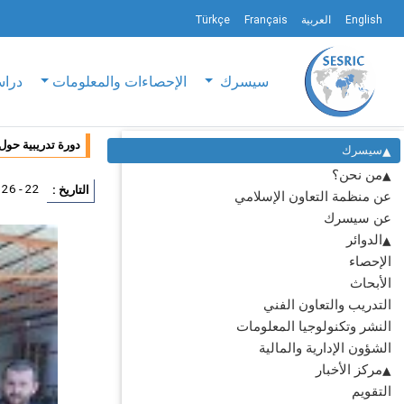
English
العربية
Français
Türkçe
سيسرك
الإحصاءات والمعلومات
دراس
دورة تدريبية حول
سيسرك
من نحن؟
22 - 26 ابريل 2019
التاريخ :
عن منظمة التعاون الإسلامي
عن سيسرك
الدوائر
الإحصاء
الأبحاث
التدريب والتعاون الفني
النشر وتكنولوجيا المعلومات
الشؤون الإدارية والمالية
مركز الأخبار
التقويم