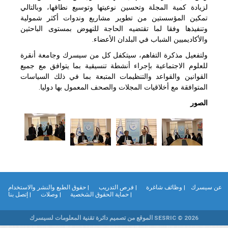
لزيادة كمية المجلة وتحسين نوعيتها وتوسيع نطاقها، وبالتالي
تمكين المؤسستين من تطوير مشاريع وندوات أكثر شمولية
وتنفيذها وفقا لما تقتضيه الحاجة للنهوض بمستوى الباحثين
والأكاديميين الشباب في البلدان الأعضاء.
ولتفعيل مذكرة التفاهم، سيتكفل كل من سيسرك وجامعة أنقرة
للعلوم الاجتماعية بإجراء أنشطة تنسيقية بما يتوافق مع جميع
القوانين والقواعد والتنظيمات المتبعة بما في ذلك السياسات
المتوافقة مع أخلاقيات المجلات والصحف المعمول بها دوليا.
الصور
ن سيسرك
| وظائف شاغرة
| فرص التدريب
| حقوق الطبع والنشر والاستخدام
| حماية الحقوق الشخصية
| وصلات
| إتصل بنا
SESRIC © 2026 الموقع من تصميم دائرة تقنية المعلومات لسيسرك