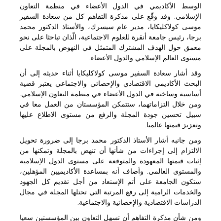
الوسط الأكاديمي في الدول الأعضاء في منظمة التعاون
الإسلامي. وقد وقّع على مذكرة التفاهم كل من سعادة السفير
موسى كولاكليكايا، مدير عام سيسرك، والأستاذ الدكتور محمد
برجا، رئيس جامعة أنقرة للعلوم الاجتماعية، الّذان تباحثا على نحو
معمق حول الهدف المشترك المتمثل في النهوض بالمجلة على
مستوى العالم الإسلامي والدول الأعضاء.
وقد أشار سعادة السفير موسى كولاكليكايا أثناء حديثه إلى أن
البحث الأكاديمي الاقتصادي والإحصائي والاجتماعي يعتبر قضية
أساسية وساخنة في الدول الأعضاء في منظمة التعاون الإسلامي.
ومن خلال التزاماتهما، ستتمكن المؤسستان من العمل معا في
سبيل تحسين جودة المجلة والرفع من مستوى الاطلاع عليها
وتعزيز قيمتها عالميا.
ومن جانبه أشار الأستاذ الدكتور محمد برجا إلى ضرورة تحويل
الالتزام إلى إجراءات من شأنها أن تنهض بالمجلة وتمكنها من
إثبات قيمتها المعهودة والمتوقعة على مستوى الدول الإسلامية
والمستوى العالمي. وأضاف أنه بمساعدة الأكاديميين المؤهلين،
ستكون الجامعة على أتم الإستعاد من أجل تقديم كل الجهود
والخدمات الرامية إلى رفع المرتبة التي تحتلها المجلة في مجال
الدراسات الاقتصادية والإحصائية والاجتماعية.
ومن شأن مذكرة التفاهم أن تسهل التعاون بين المؤسستين سعيا