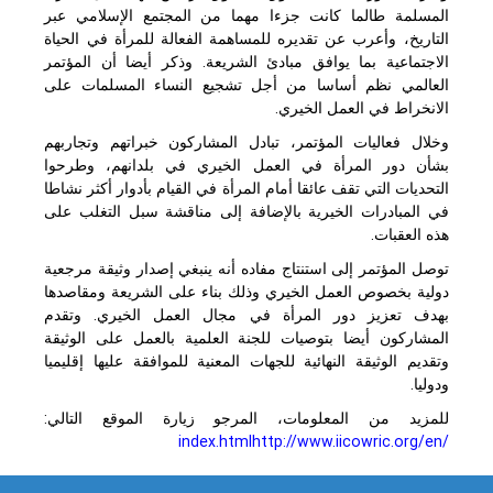
المسلمة طالما كانت جزءا مهما من المجتمع الإسلامي عبر
التاريخ، وأعرب عن تقديره للمساهمة الفعالة للمرأة في الحياة
الاجتماعية بما يوافق مبادئ الشريعة. وذكر أيضا أن المؤتمر
العالمي نظم أساسا من أجل تشجيع النساء المسلمات على
الانخراط في العمل الخيري.
وخلال فعاليات المؤتمر، تبادل المشاركون خبراتهم وتجاربهم
بشأن دور المرأة في العمل الخيري في بلدانهم، وطرحوا
التحديات التي تقف عائقا أمام المرأة في القيام بأدوار أكثر نشاطا
في المبادرات الخيرية بالإضافة إلى مناقشة سبل التغلب على
هذه العقبات.
توصل المؤتمر إلى استنتاج مفاده أنه ينبغي إصدار وثيقة مرجعية
دولية بخصوص العمل الخيري وذلك بناء على الشريعة ومقاصدها
بهدف تعزيز دور المرأة في مجال العمل الخيري. وتقدم
المشاركون أيضا بتوصيات للجنة العلمية بالعمل على الوثيقة
وتقديم الوثيقة النهائية للجهات المعنية للموافقة عليها إقليميا
ودوليا.
للمزيد من المعلومات، المرجو زيارة الموقع التالي:
index.html
http://www.iicowric.org/en/