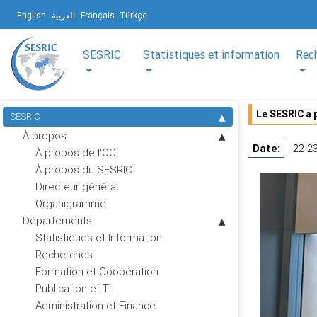
English
العربية
Français
Türkçe
SESRIC
Statistiques et information
Rec
Le SESRIC a 
SESRIC
À propos
Date:
22-2
À propos de l'OCI
À propos du SESRIC
Directeur général
Organigramme
Départements
Statistiques et Information
Recherches
Formation et Coopération
Publication et TI
Administration et Finance