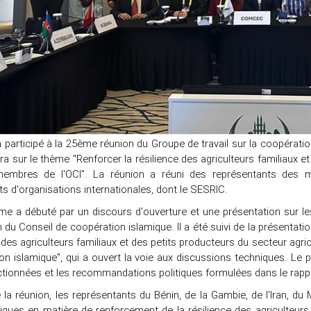
 participé à la 25ème réunion du Groupe de travail sur la coopérati
a sur le thème "Renforcer la résilience des agriculteurs familiaux et
mbres de l'OCI". La réunion a réuni des représentants des min
s d'organisations internationales, dont le SESRIC.
e a débuté par un discours d'ouverture et une présentation sur le
 du Conseil de coopération islamique. Il a été suivi de la présentat
e des agriculteurs familiaux et des petits producteurs du secteur agr
ion islamique", qui a ouvert la voie aux discussions techniques. Le
ctionnées et les recommandations politiques formulées dans le rapp
la réunion, les représentants du Bénin, de la Gambie, de l'Iran, du
iques en matière de renforcement de la résilience des agriculteurs 