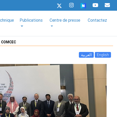
echnique
Publications
Centre de presse
Contactez
 du COMCEC
العربية
English