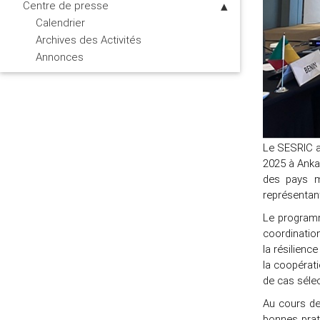
Centre de presse
Calendrier
Archives des Activités
Annonces
Le SESRIC a
2025 à Ankar
des pays me
représentant
Le programm
coordination
la résilienc
la coopérat
de cas séle
Au cours de 
bonnes prat