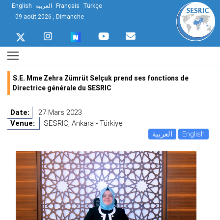
English
العربية
Français
Türkçe
09 août 2026 , Dimanche
S.E. Mme Zehra Zümrüt Selçuk prend ses fonctions de
Directrice générale du SESRIC
Date:
27 Mars 2023
Venue:
SESRIC, Ankara - Türkiye
العربية
English