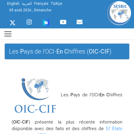
English
العربية
Français
Türkçe
09 août 2026 , Dimanche
Les
P
ays de l'OCI-
En
C
hiffres (
OIC-CIF
)
Les
P
ays de l'OCI-
En
C
hiffres
(
OIC-CIF
) présente la plus récente information
disponible avec des faits et des chiffres de
57 États