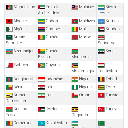
Afghanistan
Emirats
Malaisie
Sierra
Arabes Unis
Leone
Albanie
Gabon
Maldives
Somalie
Algérie
Gambie
Mali
Soudan
Arabie
Guinée
Maroc
Saoudite
Suriname
Azerbaïdjan
Guinée-
Syrie
Bissau
Mauritanie
Bahreïn
Guyana
Mozambique
Tadjikistan
Bangladesh
Indonésie
Niger
Tchad
Bénin
Irak
Nigeria
Togo
Brunei
Iran
Oman
Tunisie
Darussalam
Burkina
Jordanie
Türkiye
Faso
Ouganda
Cameroun
Kazakhstan