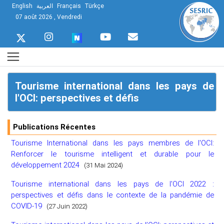
English
العربية
Français
Türkçe
07 août 2026 , Vendredi
Tourisme international dans les pays de
l'OCI: perspectives et défis
Publications Récentes
Tourisme International dans les pays membres de l'OCI:
Renforcer le tourisme intelligent et durable pour le
développement 2024
(31 Mai 2024)
Tourisme international dans les pays de l'OCI 2022 :
perspectives et défis dans le contexte de la pandémie de
COVID-19
(27 Juin 2022)