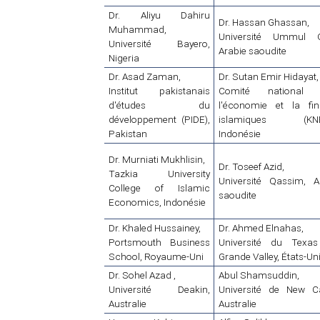
Dr. Aliyu Dahiru
Dr. Hassan Ghassan,
Muhammad,
Université Ummul Q
Université Bayero,
Arabie saoudite
Nigeria
Dr. Asad Zaman,
Dr. Sutan Emir Hidayat,
Institut pakistanais
Comité national 
d'études du
l'économie et la fi
développement (PIDE),
islamiques (KNE
Pakistan
Indonésie
Dr. Murniati Mukhlisin,
Dr. Toseef Azid,
Tazkia University
Université Qassim, A
College of Islamic
saoudite
Economics, Indonésie
Dr. Khaled Hussainey,
Dr. Ahmed Elnahas,
Portsmouth Business
Université du Texa
School, Royaume-Uni
Grande Valley, États-Un
Dr. Sohel Azad ,
Abul Shamsuddin,
Université Deakin,
Université de New Ca
Australie
Australie