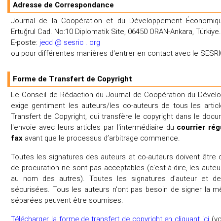
Adresse de Correspondance
Journal de la Coopération et du Développement Économiqu
Ertuğrul Cad. No:10 Diplomatik Site, 06450 ORAN-Ankara, Türkiye.
E-poste:
jecd @ sesric . org
ou pour différentes manières d'entrer en contact avec le SESRI
Forme de Transfert de Copyright
Le Conseil de Rédaction du Journal de Coopération du Déve
exige gentiment les auteurs/les co-auteurs de tous les artic
Transfert de Copyright, qui transfère le copyright dans le d
l'envoie avec leurs articles par l'intermédiaire du
courrier rég
fax
avant que le processus d’arbitrage commence.
Toutes les signatures des auteurs et co-auteurs doivent être o
de procuration ne sont pas acceptables (c'est-à-dire, les aute
au nom des autres). Toutes les signatures d'auteur et de
sécurisées. Tous les auteurs n'ont pas besoin de signer la
séparées peuvent être soumises.
Télécharger la forme de transfert de copyright en cliquant ici
(vo