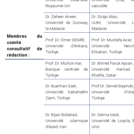
Royaume-Uni
saoudite
Dr. Zaheer Anwer,
Dr. Sirajo Aliyu,
Université de Sunway,
UUM, Université Ut
la Malaisie
Malaisie
Membres du
Prof. Dr. Ömer DEMİR,
Prof. Dr. Mustafa Acar,
comité
Université d'Ankara,
Université Necme
consultatif de
Türkiye
Erbakan, Türkiye
rédaction :
Prof. Dr. Muhsin Kar,
Dr. Ahmet Faruk Aysan,
Banque centrale de
Université Hamad
Türkiye
Khalifa, Qatar
Dr. Buerhan Saiti,
Prof Dr. Servet Bayındır,
Université Sabahattin
Université d'Istan
Zaim, Türkiye
Türkiye
Dr. Bijan Bidabad,
Dr. Selma Izadi,
Université islamique
Université de Loyola, É
d'Azad, Iran
Unis