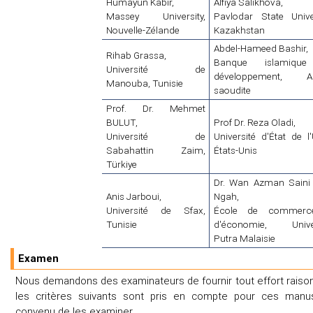
Humayun Kabir,
Alfiya Salikhova,
Massey University,
Pavlodar State Univer
Nouvelle-Zélande
Kazakhstan
Abdel-Hameed Bashir,
Rihab Grassa,
Banque islamiqu
Université de
développement, Ar
Manouba, Tunisie
saoudite
Prof. Dr. Mehmet
BULUT,
Prof Dr. Reza Oladi,
Université de
Université d'État de l'
Sabahattin Zaim,
États-Unis
Türkiye
Dr. Wan Azman Sain
Anis Jarboui,
Ngah,
Université de Sfax,
École de commerc
Tunisie
d'économie, Univer
Putra Malaisie
Examen
Nous demandons des examinateurs de fournir tout effort raiso
les critères suivants sont pris en compte pour ces manusc
convenu de les examiner.