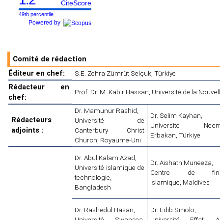
CiteScore
49th percentile
Powered by
Comité de rédaction
Éditeur en chef:
S.E. Zehra Zümrüt Selçuk, Türkiye
Rédacteur en
Prof. Dr. M. Kabir Hassan, Université de la Nouvel
chef:
Dr. Mamunur Rashid,
Dr. Selim Kayhan,
Rédacteurs
Université de
Université Necme
adjoints :
Canterbury Christ
Erbakan, Türkiye
Church, Royaume-Uni
Dr. Abul Kalam Azad,
Dr. Aishath Muneeza,
Université islamique de
Centre de fina
technologie,
islamique, Maldives
Bangladesh
Dr. Rashedul Hasan,
Dr. Edib Smolo,
Université Swansea,
Université Effat, A