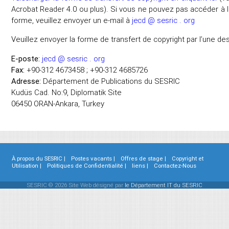
Acrobat Reader 4.0 ou plus). Si vous ne pouvez pas accéder à l
forme, veuillez envoyer un e-mail à
jecd @ sesric . org
Veuillez envoyer la forme de transfert de copyright par l’une des
E-poste:
jecd @ sesric . org
Fax:
+90-312 4673458 ; +90-312 4685726
Adresse:
Département de Publications du SESRIC
Kudüs Cad. No:9, Diplomatik Site
06450 ORAN-Ankara, Turkey
À propos du SESRIC |
Postes vacants |
Offres de stage |
Copyright et
Utilisation |
Politiques de Confidentialité |
liens |
Contactez-Nous
SESRIC © 2026 Site Web désigné par
le Département IT du SESRIC