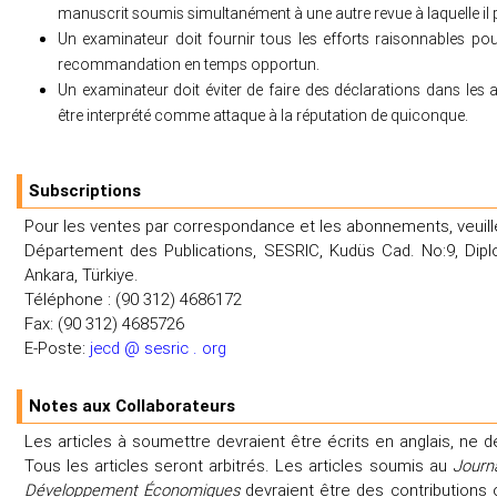
manuscrit soumis simultanément à une autre revue à laquelle il
Un examinateur doit fournir tous les efforts raisonnables pou
recommandation en temps opportun.
Un examinateur doit éviter de faire des déclarations dans les a
être interprété comme attaque à la réputation de quiconque.
Subscriptions
Pour les ventes par correspondance et les abonnements, veuille
Département des Publications, SESRIC, Kudüs Cad. No:9, Dip
Ankara, Türkiye.
Téléphone : (90 312) 4686172
Fax: (90 312) 4685726
E-Poste:
jecd @ sesric . org
Notes aux Collaborateurs
Les articles à soumettre devraient être écrits en anglais, ne
Tous les articles seront arbitrés. Les articles soumis au
Journa
Développement Économiques
devraient être des contributions o