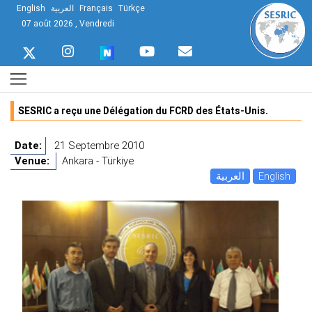
English
العربية
Français
Türkçe
07 août 2026 , Vendredi
SESRIC a reçu une Délégation du FCRD des États-Unis.
Date:
21 Septembre 2010
Venue:
Ankara - Türkiye
العربية
English