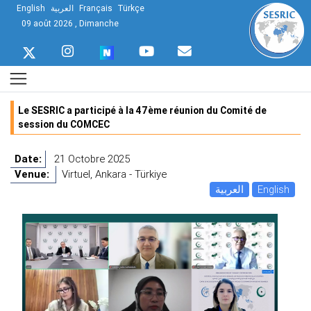
English
العربية
Français
Türkçe
09 août 2026 , Dimanche
Le SESRIC a participé à la 47ème réunion du Comité de
session du COMCEC
Date:
21 Octobre 2025
Venue:
Virtuel, Ankara - Türkiye
العربية
English