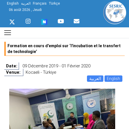
English
العربية
Français
Türkçe
06 août 2026 , Jeudi
Formation en cours d'emploi sur ‘l'incubation et le transfert
de technologie’
Date:
09 Décembre 2019 - 01 Février 2020
Venue:
Kocaeli - Türkiye
العربية
English