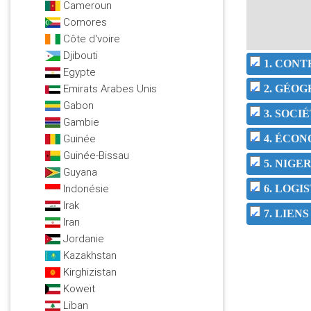
Cameroun
Comores
Côte d'voire
Djibouti
1. CON
Egypte
Emirats Arabes Unis
2. GÉOG
Gabon
3. SOC
Gambie
Guinée
4. ÉCO
Guinée-Bissau
5. NIGE
Guyana
Indonésie
6. LOGI
Irak
7. LIEN
Iran
Jordanie
Kazakhstan
Kirghizistan
Koweït
Liban